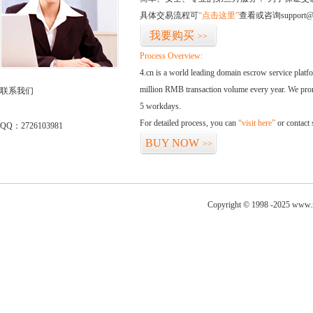
具体交易流程可
“点击这里”
查看或咨询support@
我要购买
>>
Process Overview:
4.cn is a world leading domain escrow service plat
million RMB transaction volume every year. We promi
联系我们
5 workdays.
For detailed process, you can
“visit here”
or contact
QQ：2726103981
BUY NOW
>>
Copyright © 1998 -2025 www.m