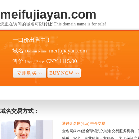
meifujiayan.com
您正在访问的域名可以转让!This domain name is for sale!
一口价出售中！
域名
meifujiayan.com
Domain Name:
售价
CNY 1115.00
Listing Price:
立即购买
BUY NOW
>>
>>
域名交易方式：
通过金名网(4.cn) 中介交易
金名网(4.cn)是全球领先的域名交易服务机
简单、安全、专业的第三方服务！ 为了保证交